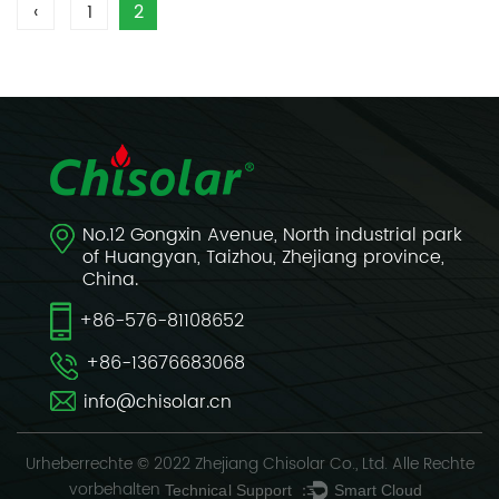
‹
1
2
No.12 Gongxin Avenue, North industrial park
of Huangyan, Taizhou, Zhejiang province,
China.
+86-576-81108652
+86-13676683068
info@chisolar.cn
Urheberrechte © 2022 Zhejiang Chisolar Co., Ltd. Alle Rechte
vorbehalten
Technical Support ：
Smart Cloud