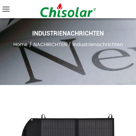
INDUSTRIENACHRICHTEN
Home
/
NACHRICHTEN
/
Industrienachrichten