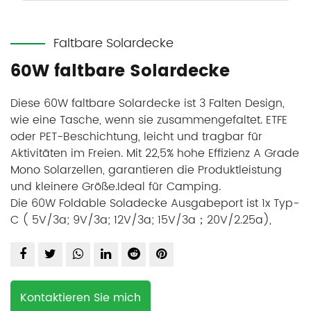
Faltbare Solardecke
60W faltbare Solardecke
Diese 60W faltbare Solardecke ist 3 Falten Design,
wie eine Tasche, wenn sie zusammengefaltet. ETFE
oder PET-Beschichtung, leicht und tragbar für
Aktivitäten im Freien. Mit 22,5% hohe Effizienz A Grade
Mono Solarzellen, garantieren die Produktleistung
und kleinere Größe.Ideal für Camping.
Die 60W Foldable Soladecke Ausgabeport ist 1x Typ-
C ( 5V/3a; 9V/3a; 12V/3a; 15V/3a；20V/2.25a),
USB-A(5V/3a; 9V/2.5a; 12V/2a), USB (5V/2.4a), 1x
DC(20.5V/2. Es gibt eine Zubehörtasche in das
Produkt für die Lagerung gemacht, wenn andere
Kabel mit kompatiblen Stecker, DC zu DC, DC zu
Kontaktieren Sie mich
MC4, DC zu Anderson, etc. benötigen.