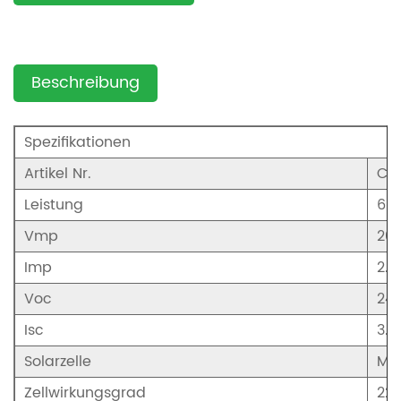
jetzt
Beschreibung
Spezifikationen
Artikel Nr.
CS
Leistung
60
Vmp
20.
Imp
2.9
Voc
24.
Isc
3.2
Solarzelle
Mo
Zellwirkungsgrad
22.