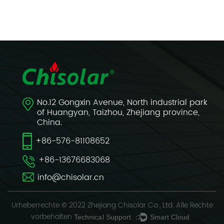
No.12 Gongxin Avenue, North industrial park
of Huangyan, Taizhou, Zhejiang province,
China.
+86-576-81108652
+86-13676683068
info@chisolar.cn
Urheberrechte © 2022 Zhejiang Chisolar Co., Ltd. Alle Rechte
vorbehalten
Technical Support ：
Smart Cloud