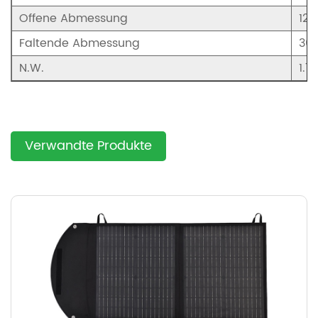
Offene Abmessung
12
Faltende Abmessung
36
N.W.
1.7
Verwandte Produkte