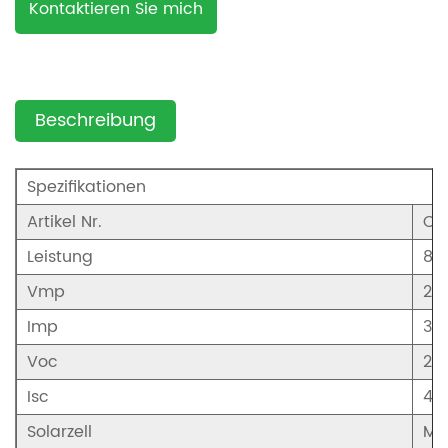
Kontaktieren Sie mich
jetzt
Beschreibung
Spezifikationen
Artikel Nr.
CS
Leistung
80
Vmp
20
Imp
3.
Voc
24.
Isc
4.
Solarzell
Mo